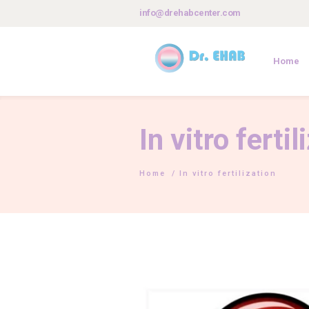
info@drehabcenter.com
Home
In vitro fertil
Home
/
In vitro fertilization