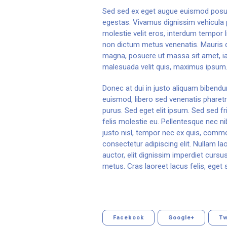
Sed sed ex eget augue euismod posue
egestas. Vivamus dignissim vehicula
molestie velit eros, interdum tempor l
non dictum metus venenatis. Mauris q
magna, posuere ut massa sit amet, iac
malesuada velit quis, maximus ipsum.
Donec at dui in justo aliquam bibendu
euismod, libero sed venenatis pharetr
purus. Sed eget elit ipsum. Sed sed fr
felis molestie eu. Pellentesque nec n
justo nisl, tempor nec ex quis, comm
consectetur adipiscing elit. Nullam lao
auctor, elit dignissim imperdiet cursu
metus. Cras laoreet lacus felis, eget s
Facebook
Google+
Tw