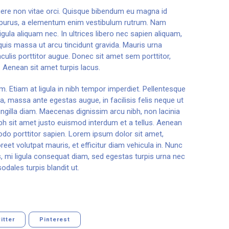
re non vitae orci. Quisque bibendum eu magna id
 purus, a elementum enim vestibulum rutrum. Nam
igula aliquam nec. In ultrices libero nec sapien aliquam,
uis massa ut arcu tincidunt gravida. Mauris urna
ulis porttitor augue. Donec sit amet sem porttitor,
 Aenean sit amet turpis lacus.
m. Etiam at ligula in nibh tempor imperdiet. Pellentesque
a, massa ante egestas augue, in facilisis felis neque ut
ingilla diam. Maecenas dignissim arcu nibh, non lacinia
ibh sit amet justo euismod interdum et a tellus. Aenean
odo porttitor sapien. Lorem ipsum dolor sit amet,
reet volutpat mauris, et efficitur diam vehicula in. Nunc
s, mi ligula consequat diam, sed egestas turpis urna nec
odales turpis blandit ut.
itter
Pinterest