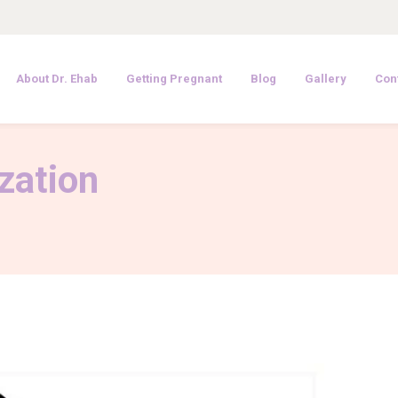
About Dr. Ehab
Getting Pregnant
Blog
Gallery
Con
ization