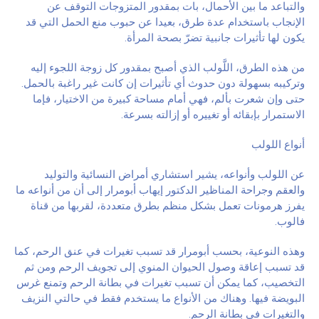
والتباعد ما بين الأحمال، بات بمقدور المتزوجات التوقف عن
الإنجاب باستخدام عدة طرق، بعيدا عن حبوب منع الحمل التي قد
يكون لها تأثيرات جانبية تضرّ بصحة المرأة.
من هذه الطرق، اللَّولب الذي أصبح بمقدور كل زوجة اللجوء إليه
وتركيبه بسهولة دون حدوث أي تأثيرات إن كانت غير راغبة بالحمل.
حتى وإن شعرت بألم، فهي أمام مساحة كبيرة من الاختيار، فإما
الاستمرار بإبقائه أو تغييره أو إزالته بسرعة.
أنواع اللولب
عن اللولب وأنواعه، يشير استشاري أمراض النسائية والتوليد
والعقم وجراحة المناظير الدكتور إيهاب أبومرار إلى أن من أنواعه ما
يفرز هرمونات تعمل بشكل منظم بطرق متعددة، لقربها من قناة
فالوب.
وهذه النوعية، بحسب أبومرار قد تسبب تغيرات في عنق الرحم، كما
قد تسبب إعاقة وصول الحيوان المنوي إلى تجويف الرحم ومن ثم
التخصيب، كما يمكن أن تسبب تغيرات في بطانة الرحم وتمنع غرس
البويضة فيها. وهناك من الأنواع ما يستخدم فقط في حالتي النزيف
والتغيرات في بطانة الرحم.