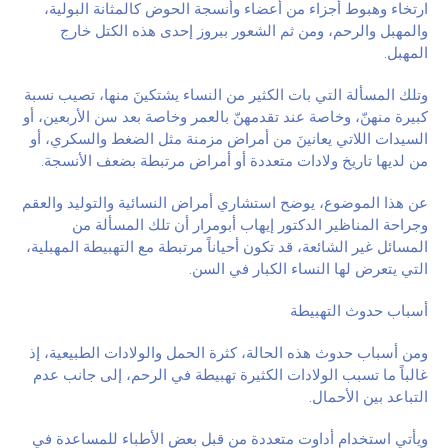
ارتخاء وهبوط أجزاء من أعضاء وأنسجة الحوض كالمثانة البولية،
والمهبل والرحم، ومن ثم الشعور ببروز إحدى هذه الكتل خارج
المهبل.
وتلك المسألة التي بات الكثير من النساء يشتكينَ منها، تصيب نسبة
كبيرة منهنّ، وخاصة عند تقدمهنّ بالعمر وخاصة بعد سن الأربعين، أو
السيدات اللاتي يعانينَ من أمراض مزمنة مثل الضغط والسكري، أو
من لديها تاريخ ولادات متعددة أو أمراض مرتبطة بضعف الأنسجة.
عن هذا الموضوع، يوضح استشاري أمراض النسائية والتوليد والعقم
وجراحة المناظير الدكتور إيهاب أبومرار أن تلك المسألة من
المسائل غير الشائعة، قد تكون أحياناً مرتبطة مع التهبيطة المهبلية،
التي يتعرض لها النساء الكبار في السن.
أسباب حدوث التهبيطة
ومن أسباب حدوث هذه الحالة، كثرة الحمل والولادات الطبيعية، إذ
غالباً ما تسبب الولادات الكثيرة تهبيطة في الرحم، إلى جانب عدم
التباعد بين الأحمال.
ويأتي استخدام أداوت متعددة من قبل بعض الأطباء للمساعدة في