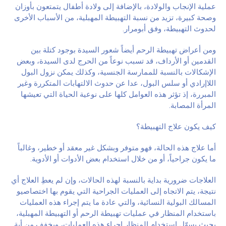
عملية الإنجاب والولادة، بالإضافة إلى ولادة أطفال يتمتعون بأوزان
وصحة كبيرة، تزيد من نسبة التهبيطة المهبلية، من الأسباب الأخرى
لحدوث التهبيطة، وفق أبومرار.
ومن أعراض تهبيطة الرحم أيضاً شعور السيدة بوجود كتلة بين
القدمين أو الأرداف، قد تسبب نوعاً من الحرج لدى السيدة، وبعض
الإشكالات بالنسبة للممارسة الجنسية، وكذلك يمكن نزول البول
اللاإرادي أو سلس البول، عدا عن حدوث الالتهابات المتكررة وغير
المبررة، إذ تؤثر هذه العوامل كلها على نوعية الحياة التي تعيشها
المرأة المصابة.
كيف يكون علاج التهبيطة؟
أما علاج هذه الحالة، فهو متوفر وبشكل غير معقد أو خطير، وغالباً
ما يكون جراحياً، أو من خلال استخدام بعض الأدوات أو الأدوية.
العلاجات ضرورية بداية بالنسبة لهذه الحالات، وإن لم يعطِ العلاج أي
نتيجة، يتم الاتجاه إلى العمليات الجراحية التي يقوم بها اختصاصيو
المسالك البولية النسائية، والتي عادة ما يتم إجراء هذه العمليات
باستخدام المنظار في عمليات تهبيطة الرحم أو التهبيطة المهبلية،
بحيث يسهّل استخدام المنظار إجراء هذه العمليات، ويخفف من أية